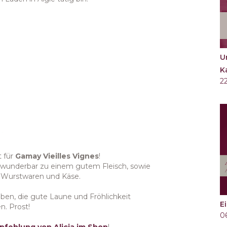
U
K
2
 für
Gamay Vieilles Vignes
!
st wunderbar zu einem gutem Fleisch, sowie
 Wurstwaren und Käse.
aben, die gute Laune und Fröhlichkeit
Ei
n. Prost!
0