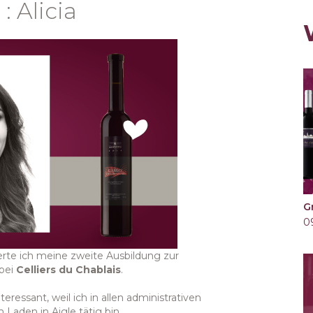
: Alicia
G
0
erte ich meine zweite Ausbildung zur
 bei
Celliers du Chablais
.
eressant, weil ich in allen administrativen
 Laden in Aigle tätig bin.